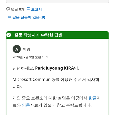
댓글 0개
보고서
설
명
같은 질문이 있음
(9)
없
음
질문 작성자가 수락한 답변
익명
2020년 7월 9일 오전 1:51
안녕하세요,
Park Juyoung KIRA
님.
Microsoft Community를 이용해 주셔서 감사합
니다.
개인 중요 보관소에 대한 설명은 이곳에서
한글
자
료와
영문
자료가 있으니 참고 부탁드립니다.