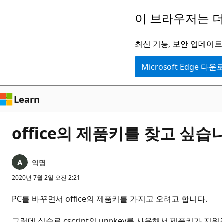
주
이 브라우저는 더
요
콘
최신 기능, 보안 업데이트,
텐
Microsoft Edge 다
츠
로
건
Learn
너
뛰
office의 제품키를 찾고 싶습
기
익명
2020년 7월 2일 오전 2:21
PC를 바꾸면서 office의 제품키를 가지고 오려고 합니다.
그런데 실수로 cscript의 unpkey를 사용해서 제품키가 지