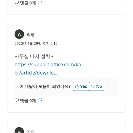
댓글 0개
설
보
명
고
없
서
음
익명
2020년 4월 29일 오전 5:12
사무실 다시 설치 -
https://support.office.com/ko-
kr/article/downlo...
이 대답이 도움이 되었나요?
Yes
No
댓글 0개
설
보
명
고
없
서
음
익명