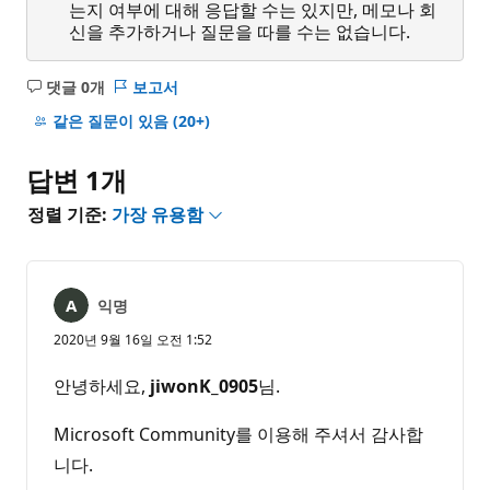
는지 여부에 대해 응답할 수는 있지만, 메모나 회
신을 추가하거나 질문을 따를 수는 없습니다.
댓글 0개
보고서
설
명
같은 질문이 있음
(20+)
없
음
답변 1개
정렬 기준:
가장 유용함
익명
2020년 9월 16일 오전 1:52
안녕하세요,
jiwonK_0905
님.
Microsoft Community를 이용해 주셔서 감사합
니다.