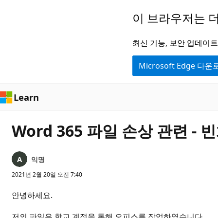
주
이 브라우저는 더
요
콘
최신 기능, 보안 업데이트,
텐
Microsoft Edge 다
츠
로
건
Learn
너
뛰
Word 365 파일 손상 관련 - 
기
익명
2021년 2월 20일 오전 7:40
안녕하세요.
저의 파일은 학교 계정을 통해 오피스를 작업하였습니다.