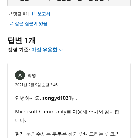
댓글 0개
보고서
설
명
같은 질문이 있음
없
음
답변 1개
정렬 기준:
가장 유용함
익명
2021년 2월 9일 오전 2:46
안녕하세요.
songyd1021
님.
Microsoft Community를 이용해 주셔서 감사합
니다.
현재 문의주시는 부분은 하기 안내드리는 링크의