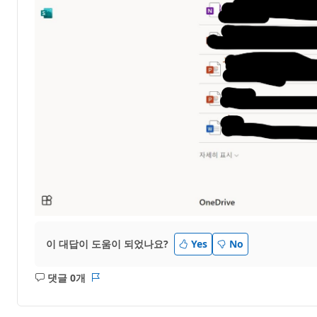
이 대답이 도움이 되었나요?
Yes
No
댓글 0개
설
보
명
고
없
서