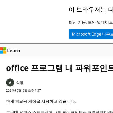
주
이 브라우저는 더
요
콘
최신 기능, 보안 업데이트,
텐
Microsoft Edge 다
츠
로
건
Learn
너
뛰
office 프로그램 내 파워포인
기
익명
2021년 7월 5일 오후 1:57
현재 학교용 계정을 사용하고 있습니다.
그런데 오피스 소프트웨어 내의 파워포인트로 프레젠테이션을 