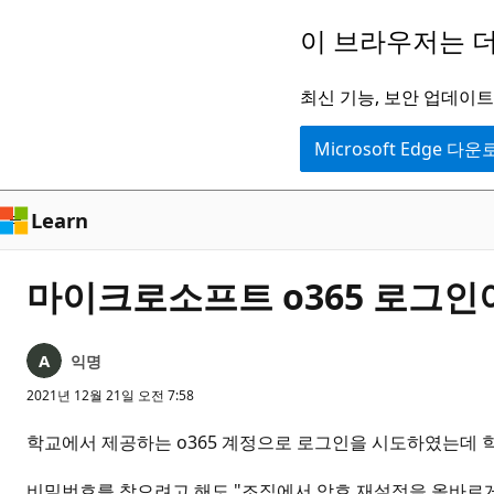
주
이 브라우저는 더
요
콘
최신 기능, 보안 업데이트,
텐
Microsoft Edge 다
츠
로
건
Learn
너
뛰
마이크로소프트 o365 로그인
기
익명
2021년 12월 21일 오전 7:58
학교에서 제공하는 o365 계정으로 로그인을 시도하였는데 
비밀번호를 찾으려고 해도 "조직에서 암호 재설정을 올바르게