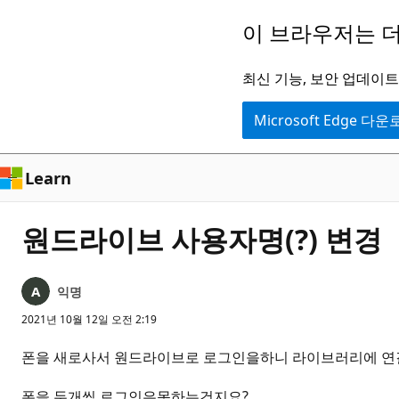
주
이 브라우저는 더
요
콘
최신 기능, 보안 업데이트,
텐
Microsoft Edge 다
츠
로
건
Learn
너
뛰
원드라이브 사용자명(?) 변경
기
익명
2021년 10월 12일 오전 2:19
폰을 새로사서 원드라이브로 로그인을하니 라이브러리에 연결이전혀안
폰을 두개씩 로그인은못하는건지요?