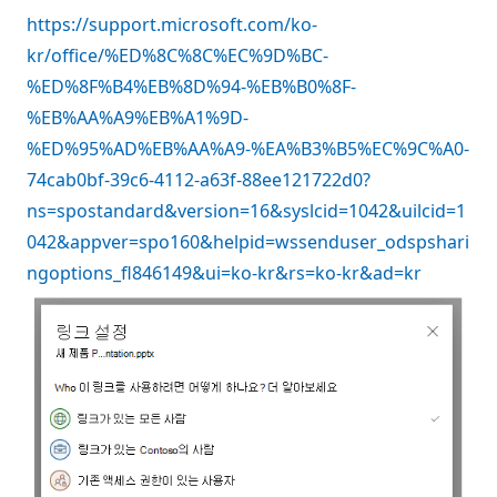
https://support.microsoft.com/ko-
kr/office/%ED%8C%8C%EC%9D%BC-
%ED%8F%B4%EB%8D%94-%EB%B0%8F-
%EB%AA%A9%EB%A1%9D-
%ED%95%AD%EB%AA%A9-%EA%B3%B5%EC%9C%A0-
74cab0bf-39c6-4112-a63f-88ee121722d0?
ns=spostandard&version=16&syslcid=1042&uilcid=1
042&appver=spo160&helpid=wssenduser_odspshari
ngoptions_fl846149&ui=ko-kr&rs=ko-kr&ad=kr