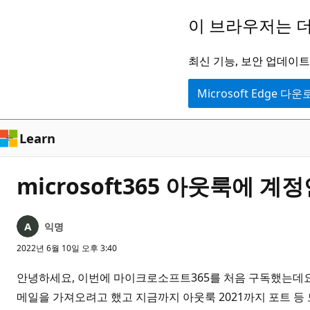
주
이 브라우저는 더
요
콘
최신 기능, 보안 업데이트,
텐
Microsoft Edge 다
츠
로
건
Learn
너
뛰
microsoft365 아웃룩에 
기
익명
2022년 6월 10일 오후 3:40
안녕하세요, 이번에 마이크로소프트365를 처음 구독했는데요.
메일을 가져오려고 했고 지금까지 아웃룩 2021까지 포트 등