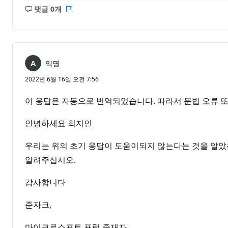
댓글 0개
설
보
명
고
없
서
음
익명
2022년 6월 16일 오전 7:56
이 응답은 자동으로 번역되었습니다. 따라서 문법 오류 또
안녕하세요 최지인
우리는 위의 초기 응답이 도움이되지 않는다는 것을 알았습
알려주십시오.
감사합니다
준자크,
마이크로소프트 포럼 중재자