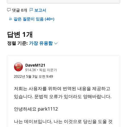
댓글 0개
보고서
설
명
같은 질문이 있음
(40+)
없
음
답변 1개
정렬 기준:
가장 유용함
DaveM121
평
914.3K
•
독립 자문가
판
2022년 5월 3일 오전 9:49
포
인
트
저희는 사용자를 위하여 번역된 내용을 제공하고
있습니다. 문법적 오류가 있더라도 양해바랍니다.
안녕하세요 park1112
나는 데이브입니다, 나는 이것으로 당신을 도울 것