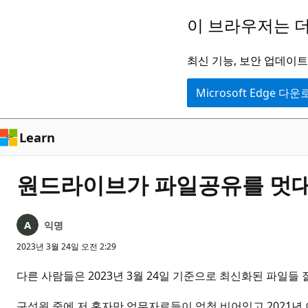
주
이 브라우저는 더
요
콘
최신 기능, 보안 업데이트,
텐
Microsoft Edge 다
츠
로
건
Learn
너
뛰
원드라이브가 파일공유를 멋대로
기
익명
2023년 3월 24일 오전 2:29
다른 사람들은 2023년 3월 24일 기준으로 최신화된 파일들
구성원 중에 저 혼자만 업무자료들이 엄청 비어있고 2021년