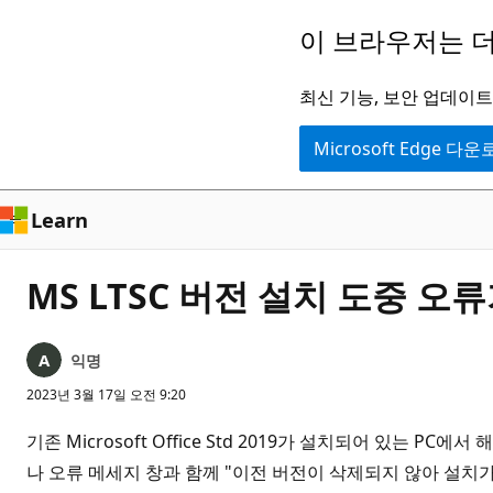
주
이 브라우저는 더
요
콘
최신 기능, 보안 업데이트,
텐
Microsoft Edge 다
츠
로
건
Learn
너
뛰
MS LTSC 버전 설치 도중 
기
익명
2023년 3월 17일 오전 9:20
기존 Microsoft Office Std 2019가 설치되어 있는 PC에서
나 오류 메세지 창과 함께 "이전 버전이 삭제되지 않아 설치