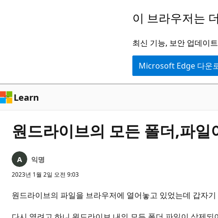
주
이 브라우저는 더
요
콘
최신 기능, 보안 업데이트,
텐
Microsoft Edge 다
츠
로
건
Learn
너
뛰
원드라이브의 모든 폴더,파일
기
익명
2023년 1월 2일 오전 9:03
원드라이브의 파일을 브라우저에 열어놓고 있었는데 갑자기 
다시 열려고 하니 원드라이브 내의 모든 폴더,파일이 삭제되