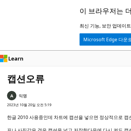
주
이 브라우저는 더
요
콘
최신 기능, 보안 업데이트,
텐
Microsoft Edge 다
츠
로
건
Learn
너
뛰
캡션오류
기
익명
2023년 10월 20일 오전 5:19
한글 2010 사용중인데 차트에 캡션을 넣으면 정상적으로 
표나 사진같은 경우 캡션을 넣고 저장한다음에 다시 켜도 