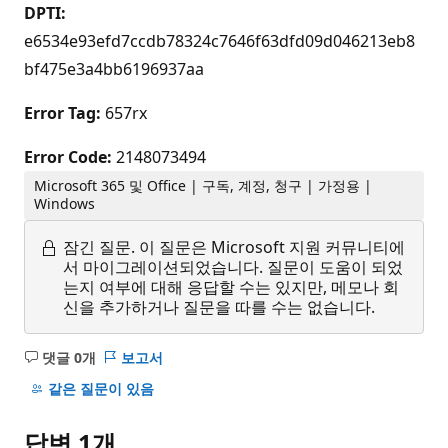
DPTI:
e6534e93efd7ccdb78324c7646f63dfd09d046213eb8
bf475e3a4bb6196937aa
Error Tag:
657rx
Error Code:
2148073494
Microsoft 365 및 Office | 구독, 계정, 청구 | 가정용 |
Windows
잠긴 질문.
이 질문은 Microsoft 지원 커뮤니티에
서 마이그레이션되었습니다. 질문이 도움이 되었
는지 여부에 대해 응답할 수는 있지만, 메모나 회
신을 추가하거나 질문을 따를 수는 없습니다.
댓글 0개
보고서
설
명
같은 질문이 있음
없
음
답변 1개