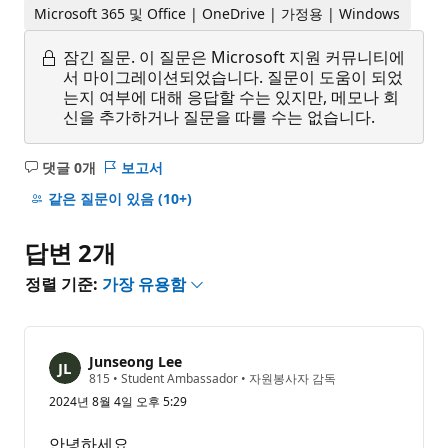
Microsoft 365 및 Office | OneDrive | 가정용 | Windows
잠긴 질문.
이 질문은 Microsoft 지원 커뮤니티에
서 마이그레이션되었습니다. 질문이 도움이 되었
는지 여부에 대해 응답할 수는 있지만, 메모나 회
신을 추가하거나 질문을 따를 수는 없습니다.
댓글 0개
보고서
설
명
같은 질문이 있음
(10+)
없
음
답변 2개
정렬 기준:
가장 유용함
Junseong Lee
평
815
•
Student Ambassador
•
자원봉사자 감독
판
2024년 8월 4일 오후 5:29
포
인
트
안녕하세요,