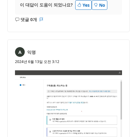
이 대답이 도움이 되었나요?
Yes
No
댓글 0개
설
보
명
고
없
서
음
익명
2024년 6월 13일 오전 3:12