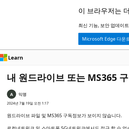
주
이 브라우저는 더
요
콘
최신 기능, 보안 업데이트,
텐
Microsoft Edge 다
츠
로
건
Learn
너
뛰
내 원드라이브 또는 MS365 
기
익명
2024년 7월 19일 오전 1:17
원드라이브 파일 및 MS365 구독정보가 보이지 않습니다.
로컬네트워크 및 스마트폰 5G네트워크에서도 접근 할 수 없