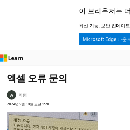
주
이 브라우저는 더
요
콘
최신 기능, 보안 업데이트,
텐
Microsoft Edge 다
츠
로
건
Learn
너
뛰
엑셀 오류 문의
기
익명
2024년 9월 18일 오전 1:20