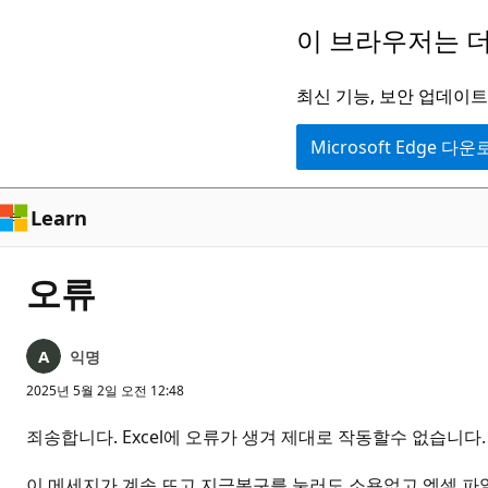
주
이 브라우저는 더
요
콘
최신 기능, 보안 업데이트,
텐
Microsoft Edge 다
츠
로
건
Learn
너
뛰
오류
기
익명
2025년 5월 2일 오전 12:48
죄송합니다. Excel에 오류가 생겨 제대로 작동할수 없습니다.
이 메세지가 계속 뜨고 지금복구를 눌러도 소용없고 엑셀 파