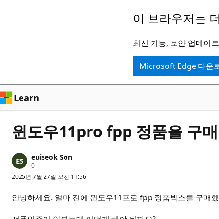
주
이 브라우저는 더
요
콘
최신 기능, 보안 업데이트,
텐
Microsoft Edge 다
츠
로
건
Learn
너
뛰
윈도우11pro fpp 정품을 구
기
euiseok Son
평
0
판
2025년 7월 27일 오전 11:56
포
인
트
안녕하세요. 얼마 전에 윈도우11프로 fpp 정품박스를 구매했