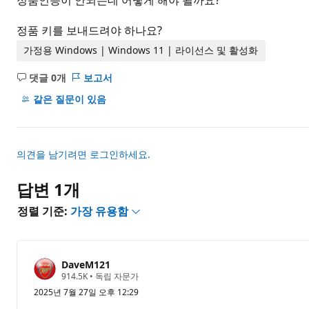
정품인증이 안되는데 어떻게 해야 될까요?
정품 키를 보내드려야 하나요?
가정용 Windows | Windows 11 | 라이선스 및 활성화
댓글 0개
보고서
설
명
같은 질문이 있음
없
음
의견을 남기려면 로그인하세요.
답변 1개
정렬 기준:
가장 유용함
DaveM121
평
914.5K
•
독립 자문가
판
2025년 7월 27일 오후 12:29
포
인