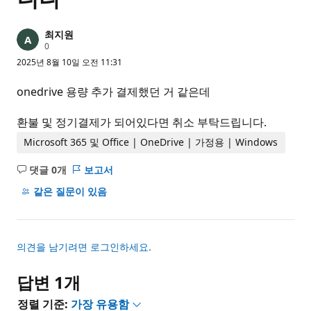
최지원
평
0
판
2025년 8월 10일 오전 11:31
포
인
트
onedrive 용량 추가 결제했던 거 같은데
환불 및 정기결제가 되어있다면 취소 부탁드립니다.
Microsoft 365 및 Office | OneDrive | 가정용 | Windows
댓글 0개
보고서
설
명
같은 질문이 있음
없
음
의견을 남기려면 로그인하세요.
답변 1개
정렬 기준:
가장 유용함