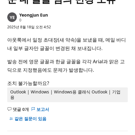
Yeongjun Eun
평
0
판
2025년 8월 18일 오전 4:52
포
인
트
아웃룩에서 일정 초대장(새 약속)을 보냈을 때, 메일 바디
내 일부 글자만 글꼴이 변경된 채 보내집니다.
발송 전에 영문 글꼴과 한글 글꼴을 각각 Arial과 맑은 고
딕으로 지정했음에도 문제가 발생합니다.
조치 불가능할까요?
Outlook | Windows | Windows용 클래식 Outlook | 기업
용
댓글 0개
보고서
설
명
같은 질문이 있음
없
음