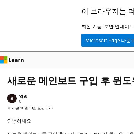
주
이 브라우저는 더
요
콘
최신 기능, 보안 업데이트,
텐
Microsoft Edge 다
츠
로
건
Learn
너
뛰
새로운 메인보드 구입 후 윈
기
익명
평
0
판
2025년 10월 10일 오전 3:20
포
인
트
안녕하세요