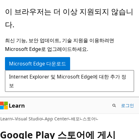
주
이 브라우저는 더 이상 지원되지 않습니
요
다.
콘
텐
최신 기능, 보안 업데이트, 기술 지원을 이용하려면
츠
Microsoft Edge로 업그레이드하세요.
로
건
Microsoft Edge 다운로드
너
Internet Explorer 및 Microsoft Edge에 대한 추가 정
뛰
보
기
Learn
로그인
Learn
Visual Studio
App Center
배포
스토어
Google Play 스토어에 게시