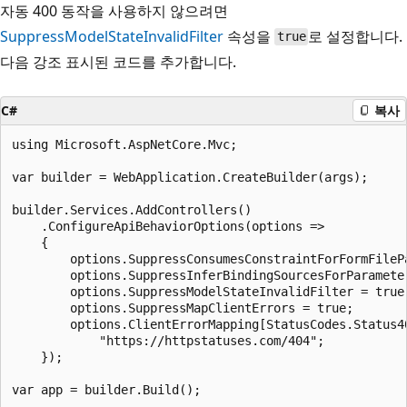
자동 400 동작을 사용하지 않으려면
SuppressModelStateInvalidFilter
속성을
로 설정합니다.
true
다음 강조 표시된 코드를 추가합니다.
C#
복사
using Microsoft.AspNetCore.Mvc;

var builder = WebApplication.CreateBuilder(args);

builder.Services.AddControllers()

    .ConfigureApiBehaviorOptions(options =>

    {

        options.SuppressConsumesConstraintForFormFilePa
        options.SuppressInferBindingSourcesForParameter
        options.SuppressModelStateInvalidFilter = true;
        options.SuppressMapClientErrors = true;

        options.ClientErrorMapping[StatusCodes.Status40
            "https://httpstatuses.com/404";

    });

var app = builder.Build();
