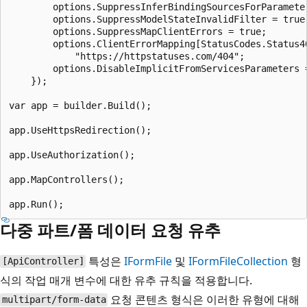
        options.SuppressInferBindingSourcesForParameter
        options.SuppressModelStateInvalidFilter = true;
        options.SuppressMapClientErrors = true;

        options.ClientErrorMapping[StatusCodes.Status40
            "https://httpstatuses.com/404";

        options.DisableImplicitFromServicesParameters =
    });

var app = builder.Build();

app.UseHttpsRedirection();

app.UseAuthorization();

app.MapControllers();

다중 파트/폼 데이터 요청 유추
특성은
IFormFile
및
IFormFileCollection
형
[ApiController]
식의 작업 매개 변수에 대한 유추 규칙을 적용합니다.
요청 콘텐츠 형식은 이러한 유형에 대해
multipart/form-data