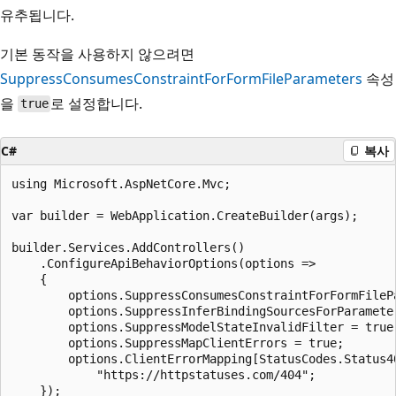
유추됩니다.
기본 동작을 사용하지 않으려면
SuppressConsumesConstraintForFormFileParameters
속성
을
로 설정합니다.
true
C#
복사
using Microsoft.AspNetCore.Mvc;

var builder = WebApplication.CreateBuilder(args);

builder.Services.AddControllers()

    .ConfigureApiBehaviorOptions(options =>

    {

        options.SuppressConsumesConstraintForFormFilePa
        options.SuppressInferBindingSourcesForParameter
        options.SuppressModelStateInvalidFilter = true;
        options.SuppressMapClientErrors = true;

        options.ClientErrorMapping[StatusCodes.Status40
            "https://httpstatuses.com/404";

    });
