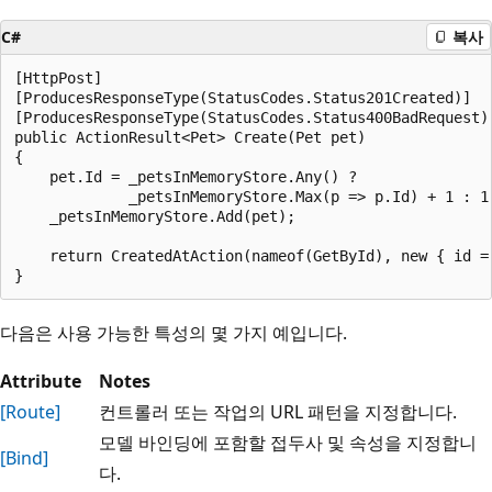
C#
복사
[HttpPost]

[ProducesResponseType(StatusCodes.Status201Created)]

[ProducesResponseType(StatusCodes.Status400BadRequest)]
public ActionResult<Pet> Create(Pet pet)

{

    pet.Id = _petsInMemoryStore.Any() ? 

             _petsInMemoryStore.Max(p => p.Id) + 1 : 1;
    _petsInMemoryStore.Add(pet);

    return CreatedAtAction(nameof(GetById), new { id = 
다음은 사용 가능한 특성의 몇 가지 예입니다.
Attribute
Notes
[Route]
컨트롤러 또는 작업의 URL 패턴을 지정합니다.
모델 바인딩에 포함할 접두사 및 속성을 지정합니
[Bind]
다.