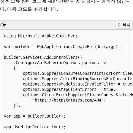
경우 오류 상태 코드에 대한
자동 생성이 사용되지 않습니
true
다. 다음 코드를 추가합니다.
C#
복사
using Microsoft.AspNetCore.Mvc;

var builder = WebApplication.CreateBuilder(args);

builder.Services.AddControllers()

    .ConfigureApiBehaviorOptions(options =>

    {

        options.SuppressConsumesConstraintForFormFilePa
        options.SuppressInferBindingSourcesForParameter
        options.SuppressModelStateInvalidFilter = true;
        options.SuppressMapClientErrors = true;

        options.ClientErrorMapping[StatusCodes.Status40
            "https://httpstatuses.com/404";

    });

var app = builder.Build();

app.UseHttpsRedirection();
