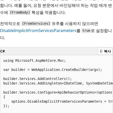
합니다. 예를 들어, 요청 본문에서 바인딩해야 하는 작업 매개 변
수에
특성을 적용합니다.
[FromBody]
전역적으로
유추를 사용하지 않으려면
[FromServices]
DisableImplicitFromServicesParameters
를
로 설정합니
true
다.
C#
복사
using Microsoft.AspNetCore.Mvc;

var builder = WebApplication.CreateBuilder(args);

builder.Services.AddControllers();

builder.Services.AddSingleton<IDateTime, SystemDateTime
builder.Services.Configure<ApiBehaviorOptions>(options 
{

    options.DisableImplicitFromServicesParameters = tru
});
