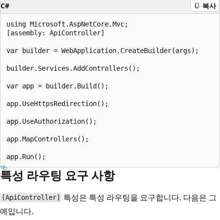
C#
복사
using Microsoft.AspNetCore.Mvc;

[assembly: ApiController]

var builder = WebApplication.CreateBuilder(args);

builder.Services.AddControllers();

var app = builder.Build();

app.UseHttpsRedirection();

app.UseAuthorization();

app.MapControllers();

특성 라우팅 요구 사항
특성은 특성 라우팅을 요구합니다. 다음은 그
[ApiController]
예입니다.