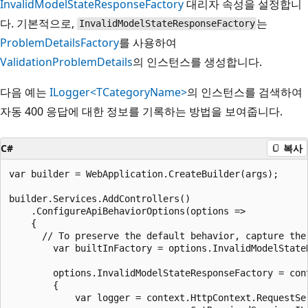
InvalidModelStateResponseFactory
대리자 속성을 설정합니
다. 기본적으로,
는
InvalidModelStateResponseFactory
ProblemDetailsFactory
를 사용하여
ValidationProblemDetails
의 인스턴스를 생성합니다.
다음 예는
ILogger<TCategoryName>
의 인스턴스를 검색하여
자동 400 응답에 대한 정보를 기록하는 방법을 보여줍니다.
C#
복사
var builder = WebApplication.CreateBuilder(args);

builder.Services.AddControllers()

    .ConfigureApiBehaviorOptions(options =>

    {

      // To preserve the default behavior, capture the 
        var builtInFactory = options.InvalidModelStateR
        options.InvalidModelStateResponseFactory = cont
        {

            var logger = context.HttpContext.RequestSer