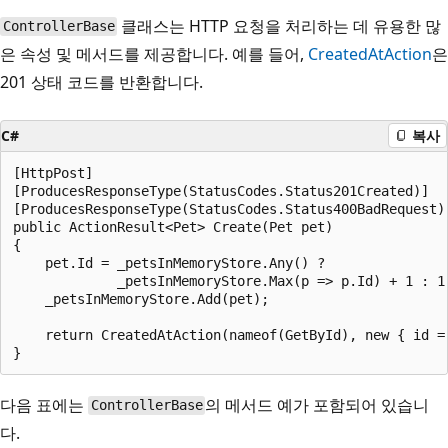
클래스는 HTTP 요청을 처리하는 데 유용한 많
ControllerBase
은 속성 및 메서드를 제공합니다. 예를 들어,
CreatedAtAction
은
201 상태 코드를 반환합니다.
C#
복사
[HttpPost]

[ProducesResponseType(StatusCodes.Status201Created)]

[ProducesResponseType(StatusCodes.Status400BadRequest)]
public ActionResult<Pet> Create(Pet pet)

{

    pet.Id = _petsInMemoryStore.Any() ? 

             _petsInMemoryStore.Max(p => p.Id) + 1 : 1;
    _petsInMemoryStore.Add(pet);

    return CreatedAtAction(nameof(GetById), new { id = 
다음 표에는
의 메서드 예가 포함되어 있습니
ControllerBase
다.