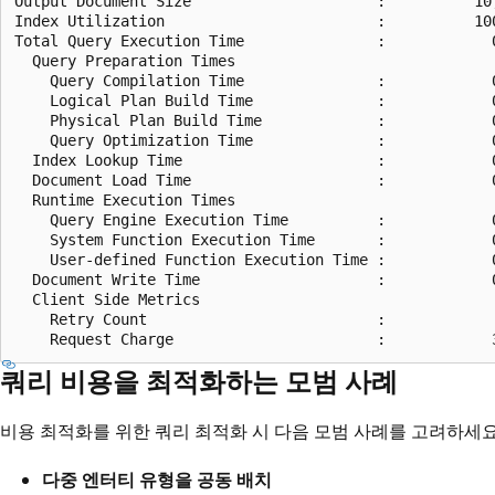
Output Document Size                     :          10,
Index Utilization                        :          100
Total Query Execution Time               :            0
  Query Preparation Times 

    Query Compilation Time               :            0
    Logical Plan Build Time              :            0
    Physical Plan Build Time             :            0
    Query Optimization Time              :            0
  Index Lookup Time                      :            0
  Document Load Time                     :            0
  Runtime Execution Times 

    Query Engine Execution Time          :            0
    System Function Execution Time       :            0
    User-defined Function Execution Time :            0
  Document Write Time                    :            0
  Client Side Metrics 

    Retry Count                          :             
쿼리 비용을 최적화하는 모범 사례
비용 최적화를 위한 쿼리 최적화 시 다음 모범 사례를 고려하세요
다중 엔터티 유형을 공동 배치