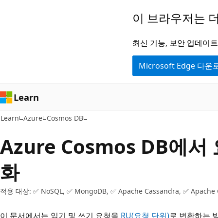
주
이 브라우저는 더
요
콘
최신 기능, 보안 업데이트,
텐
Microsoft Edge 다
츠
로
건
Learn
너
Learn
Azure
Cosmos DB
뛰
기
Azure Cosmos DB에
화
적용 대상: ✅ NoSQL, ✅ MongoDB, ✅ Apache Cassandra, ✅ Apache G
이 문서에서는 읽기 및 쓰기 요청을
RU(요청 단위)
로 변환하는 