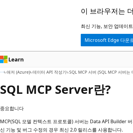
주
이 브라우저는 더
요
콘
최신 기능, 보안 업데이트,
텐
Microsoft Edge 다
츠
로
건
Learn
너
애저 (Azure)
데이터 API 작성기
SQL MCP 서버 (SQL MCP 서
뛰
기
SQL MCP Server란?
중요합니다
MCP(SQL 모델 컨텍스트 프로토콜) 서버는 Data API Builder
신 기능 및 버그 수정의 경우 최신 2.0 릴리스를 사용합니다.