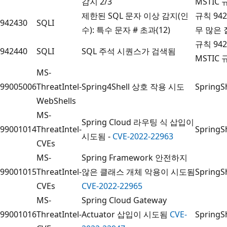
감지 2/3
MSTIC
제한된 SQL 문자 이상 감지(인
규칙 94
942430
SQLI
수): 특수 문자 # 초과(12)
무 많은
규칙 94
942440
SQLI
SQL 주석 시퀀스가 검색됨
MSTIC
MS-
99005006
ThreatIntel-
Spring4Shell 상호 작용 시도
Sprin
WebShells
MS-
Spring Cloud 라우팅 식 삽입이
99001014
ThreatIntel-
Sprin
시도됨 -
CVE-2022-22963
CVEs
MS-
Spring Framework 안전하지
99001015
ThreatIntel-
않은 클래스 개체 악용이 시도됨
Sprin
CVEs
CVE-2022-22965
MS-
Spring Cloud Gateway
99001016
ThreatIntel-
Actuator 삽입이 시도됨
CVE-
Sprin