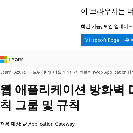
주
이 브라우저는 더
요
콘
최신 기능, 보안 업데이트,
텐
Microsoft Edge 다
츠
로
건
Learn
너
Learn
Azure
네트워킹
웹 애플리케이션 방화벽 (Web Application Fire
뛰
기
웹 애플리케이션 방화벽 DR
칙 그룹 및 규칙
적용 대상:
✔️ Application Gateway