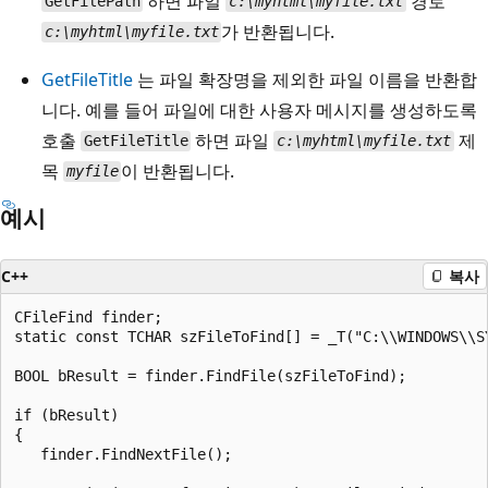
하면 파일
경로
GetFilePath
c:\myhtml\myfile.txt
가 반환됩니다.
c:\myhtml\myfile.txt
GetFileTitle
는 파일 확장명을 제외한 파일 이름을 반환합
니다. 예를 들어 파일에 대한 사용자 메시지를 생성하도록
호출
하면 파일
제
GetFileTitle
c:\myhtml\myfile.txt
목
이 반환됩니다.
myfile
예시
C++
복사
CFileFind finder;

static const TCHAR szFileToFind[] = _T("C:\\WINDOWS\\SY
BOOL bResult = finder.FindFile(szFileToFind);

if (bResult)

{

   finder.FindNextFile();
