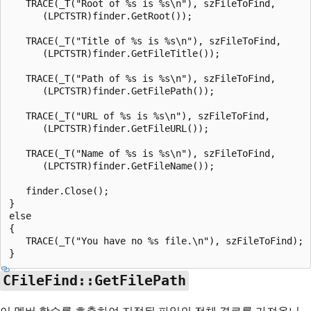
   TRACE(_T("Root of %s is %s\n"), szFileToFind, 

      (LPCTSTR)finder.GetRoot());

   TRACE(_T("Title of %s is %s\n"), szFileToFind, 

      (LPCTSTR)finder.GetFileTitle());

   TRACE(_T("Path of %s is %s\n"), szFileToFind,

      (LPCTSTR)finder.GetFilePath());

   TRACE(_T("URL of %s is %s\n"), szFileToFind,

      (LPCTSTR)finder.GetFileURL());

   TRACE(_T("Name of %s is %s\n"), szFileToFind,

      (LPCTSTR)finder.GetFileName());

   finder.Close();

}

else

{

   TRACE(_T("You have no %s file.\n"), szFileToFind);

CFileFind::GetFilePath
이 멤버 함수를 호출하여 지정된 파일의 전체 경로를 가져옵니