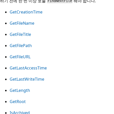
하기 전에 한 번 이상 호출
해야 합니다.
FindNextFile
GetCreationTime
GetFileName
GetFileTitle
GetFilePath
GetFileURL
GetLastAccessTime
GetLastWriteTime
GetLength
GetRoot
IsArchived