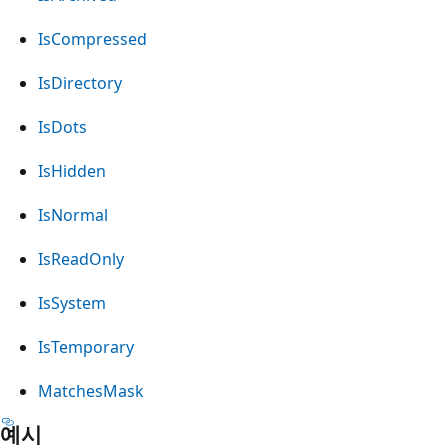
IsCompressed
IsDirectory
IsDots
IsHidden
IsNormal
IsReadOnly
IsSystem
IsTemporary
MatchesMask
예시