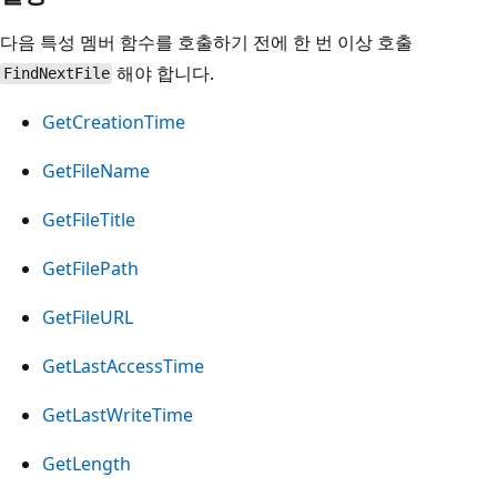
다음 특성 멤버 함수를 호출하기 전에 한 번 이상 호출
해야 합니다.
FindNextFile
GetCreationTime
GetFileName
GetFileTitle
GetFilePath
GetFileURL
GetLastAccessTime
GetLastWriteTime
GetLength