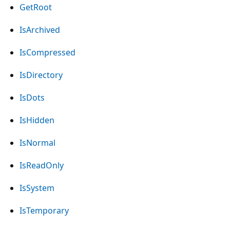
GetRoot
IsArchived
IsCompressed
IsDirectory
IsDots
IsHidden
IsNormal
IsReadOnly
IsSystem
IsTemporary