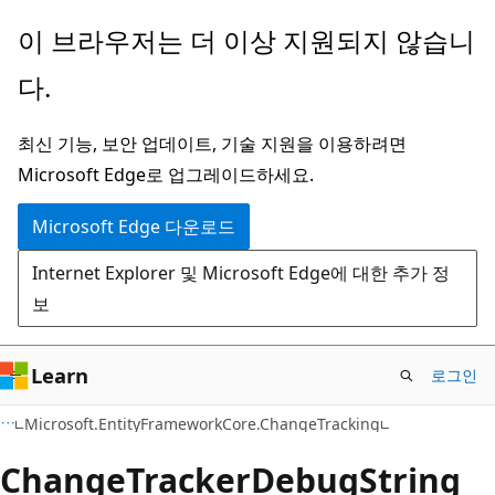
주
페
이 브라우저는 더 이상 지원되지 않습니
요
이
다.
콘
지
텐
내
최신 기능, 보안 업데이트, 기술 지원을 이용하려면
츠
탐
Microsoft Edge로 업그레이드하세요.
로
색
건
으
Microsoft Edge 다운로드
너
로
Internet Explorer 및 Microsoft Edge에 대한 추가 정
뛰
건
보
기
너
뛰
기
Learn
로그인
C#
Microsoft.EntityFrameworkCore.ChangeTracking
Change
Tracker
Debug
String