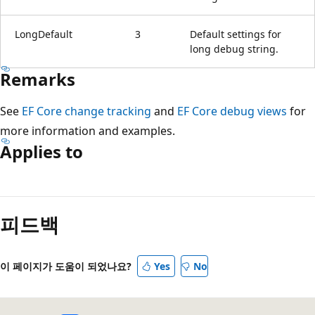
LongDefault
3
Default settings for
long debug string.
Remarks
See
EF Core change tracking
and
EF Core debug views
for
more information and examples.
Applies to
읽
기
피드백
모
드
사
이 페이지가 도움이 되었나요?
Yes
No
용
안