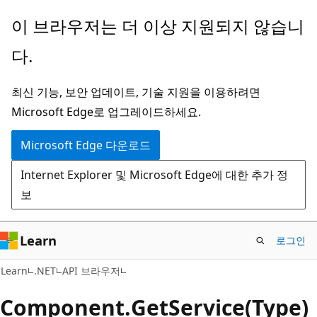
주
페
이 브라우저는 더 이상 지원되지 않습니
요
이
다.
콘
지
텐
내
최신 기능, 보안 업데이트, 기술 지원을 이용하려면
츠
탐
Microsoft Edge로 업그레이드하세요.
로
색
건
으
Microsoft Edge 다운로드
너
로
Internet Explorer 및 Microsoft Edge에 대한 추가 정
뛰
건
보
기
너
뛰
기
Learn
로그인
C#
Learn
.NET
API 브라우저
Component.
Get
Service(Type)