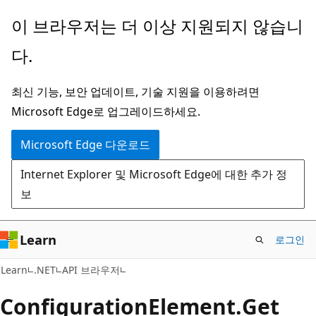
주
페
이 브라우저는 더 이상 지원되지 않습니
요
이
다.
콘
지
텐
내
최신 기능, 보안 업데이트, 기술 지원을 이용하려면
츠
탐
Microsoft Edge로 업그레이드하세요.
로
색
건
으
Microsoft Edge 다운로드
너
로
Internet Explorer 및 Microsoft Edge에 대한 추가 정
뛰
건
보
기
너
뛰
기
Learn
로그인
C#
Learn
.NET
API 브라우저
Configuration
Element.
Get