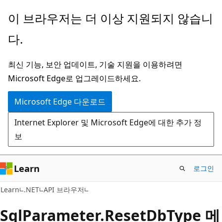
주
페
이 브라우저는 더 이상 지원되지 않습니
요
이
다.
콘
지
텐
내
최신 기능, 보안 업데이트, 기술 지원을 이용하려면
츠
탐
Microsoft Edge로 업그레이드하세요.
로
색
건
으
Microsoft Edge 다운로드
너
로
Internet Explorer 및 Microsoft Edge에 대한 추가 정
뛰
건
보
기
너
뛰
기
Learn
로그인
C#
Learn
.NET
API 브라우저
Sql
Parameter.
Reset
DbType 메