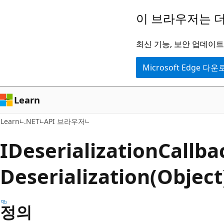
주
페
이 브라우저는 더
요
이
콘
지
최신 기능, 보안 업데이트,
텐
내
Microsoft Edge 다
츠
탐
로
색
건
으
Learn
너
로
Learn
.NET
API 브라우저
뛰
건
기
너
IDeserialization
Callba
뛰
Deserialization(Obje
기
정의