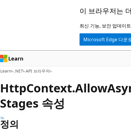
주
페
이 브라우저는 더
요
이
콘
지
최신 기능, 보안 업데이트,
텐
내
Microsoft Edge 다
츠
탐
로
색
건
으
Learn
너
로
Learn
.NET
API 브라우저
뛰
건
기
너
Http
Context.
Allow
Asy
뛰
Stages 속성
기
정의