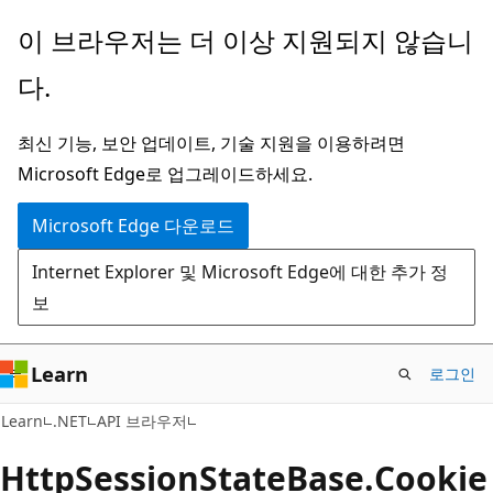
주
페
이 브라우저는 더 이상 지원되지 않습니
요
이
다.
콘
지
텐
내
최신 기능, 보안 업데이트, 기술 지원을 이용하려면
츠
탐
Microsoft Edge로 업그레이드하세요.
로
색
건
으
Microsoft Edge 다운로드
너
로
Internet Explorer 및 Microsoft Edge에 대한 추가 정
뛰
건
보
기
너
뛰
기
Learn
로그인
C#
Learn
.NET
API 브라우저
Http
Session
State
Base.
Cookie