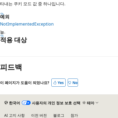
타내는 쿠키 모드 값 중 하나입니다.
예외
NotImplementedException
늘.
적용 대상
읽
기
피드백
모
드
사
이 페이지가 도움이 되었나요?
Yes
No
용
안
함
한국어
사용자의 개인 정보 보호 선택
테마
AI 고지 사항
이전 버전
블로그
참가