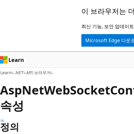
주
페
이 브라우저는 더
요
이
콘
지
최신 기능, 보안 업데이트,
텐
내
Microsoft Edge 다
츠
탐
로
색
건
으
Learn
너
로
Learn
.NET
API 브라우저
뛰
건
기
너
Asp
Net
Web
Socket
Con
뛰
속성
기
정의