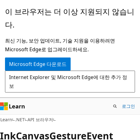
주
페
이 브라우저는 더 이상 지원되지 않습니
요
이
다.
콘
지
텐
내
최신 기능, 보안 업데이트, 기술 지원을 이용하려면
츠
탐
Microsoft Edge로 업그레이드하세요.
로
색
건
으
Microsoft Edge 다운로드
너
로
Internet Explorer 및 Microsoft Edge에 대한 추가 정
뛰
건
보
기
너
뛰
기
Learn
로그인
C#
Learn
.NET
API 브라우저
Ink
Canvas
Gesture
Event