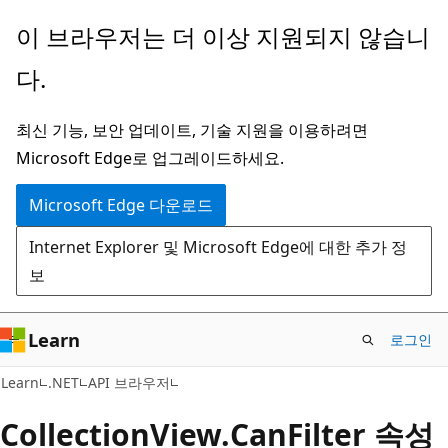
주
페
이 브라우저는 더 이상 지원되지 않습니
요
이
다.
콘
지
텐
내
최신 기능, 보안 업데이트, 기술 지원을 이용하려면
츠
탐
Microsoft Edge로 업그레이드하세요.
로
색
건
으
Microsoft Edge 다운로드
너
로
Internet Explorer 및 Microsoft Edge에 대한 추가 정
뛰
건
보
기
너
뛰
기
Learn
로그인
C#
Learn
.NET
API 브라우저
Collection
View.
Can
Filter 속성