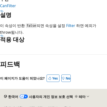
CanFilter
설명
이 속성이 반환
되면 속성을 설정
Filter
하면 예외가
false
throw됩니다.
적용 대상
읽
기
피드백
모
드
사
이 페이지가 도움이 되었나요?
Yes
No
용
안
함
한국어
사용자의 개인 정보 보호 선택
테마