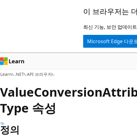
주
페
이 브라우저는 더
요
이
콘
지
최신 기능, 보안 업데이트,
텐
내
Microsoft Edge 다
츠
탐
로
색
건
으
Learn
너
로
Learn
.NET
API 브라우저
뛰
건
기
너
Value
Conversion
Attri
뛰
Type 속성
기
정의