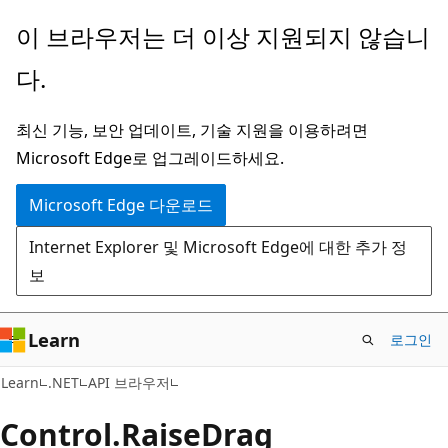
주
페
이 브라우저는 더 이상 지원되지 않습니
요
이
다.
콘
지
텐
내
최신 기능, 보안 업데이트, 기술 지원을 이용하려면
츠
탐
Microsoft Edge로 업그레이드하세요.
로
색
건
으
Microsoft Edge 다운로드
너
로
Internet Explorer 및 Microsoft Edge에 대한 추가 정
뛰
건
보
기
너
뛰
기
Learn
로그인
C#
Learn
.NET
API 브라우저
Control.
Raise
Drag