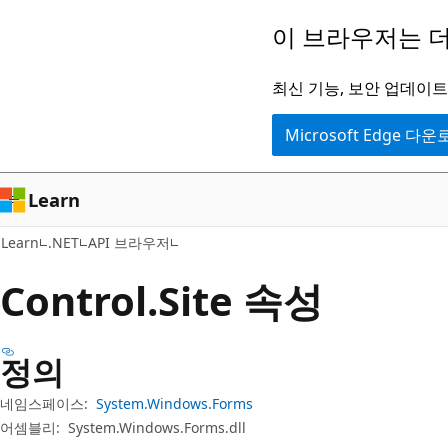
주
페
이 브라우저는 더
요
이
콘
지
최신 기능, 보안 업데이트,
텐
내
Microsoft Edge 다
츠
탐
로
색
건
으
Learn
너
로
Learn
.NET
API 브라우저
뛰
건
기
너
Control.
Site 속성
뛰
기
정의
네임스페이스:
System.Windows.Forms
어셈블리:
System.Windows.Forms.dll