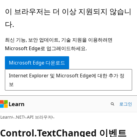
주
페
이 브라우저는 더 이상 지원되지 않습니
요
이
다.
콘
지
텐
내
최신 기능, 보안 업데이트, 기술 지원을 이용하려면
츠
탐
Microsoft Edge로 업그레이드하세요.
로
색
건
으
Microsoft Edge 다운로드
너
로
Internet Explorer 및 Microsoft Edge에 대한 추가 정
뛰
건
보
기
너
뛰
기
Learn
로그인
C#
Learn
.NET
API 브라우저
Control.
Text
Changed 이벤트