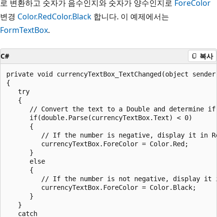
로 변환하고 숫자가 음수인지와 숫자가 양수인지로
ForeColor
변경
Color.Red
Color.Black
합니다. 이 예제에서는
Form
TextBox
.
C#
복사
private void currencyTextBox_TextChanged(object sender,
{

   try

   {

      // Convert the text to a Double and determine if 
      if(double.Parse(currencyTextBox.Text) < 0)

      {

         // If the number is negative, display it in Re
         currencyTextBox.ForeColor = Color.Red;

      }

      else

      {

         // If the number is not negative, display it i
         currencyTextBox.ForeColor = Color.Black;

      }

   }

   catch
