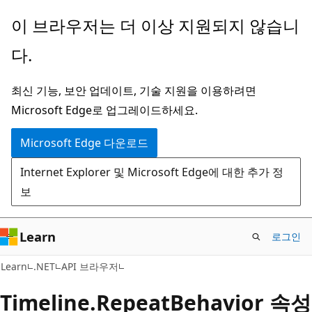
주
페
이 브라우저는 더 이상 지원되지 않습니
요
이
다.
콘
지
텐
내
최신 기능, 보안 업데이트, 기술 지원을 이용하려면
츠
탐
Microsoft Edge로 업그레이드하세요.
로
색
건
으
Microsoft Edge 다운로드
너
로
Internet Explorer 및 Microsoft Edge에 대한 추가 정
뛰
건
보
기
너
뛰
기
Learn
로그인
C#
Learn
.NET
API 브라우저
Timeline.
Repeat
Behavior 속성