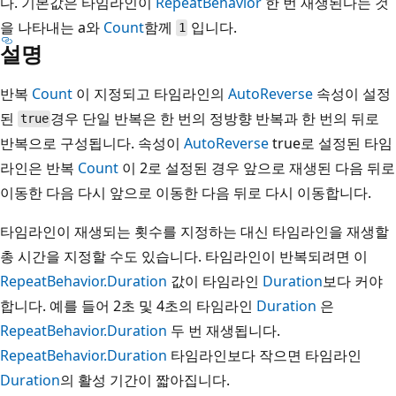
다. 기본값은 타임라인이
RepeatBehavior
한 번 재생된다는 것
을 나타내는 a와
Count
함께
입니다.
1
설명
반복
Count
이 지정되고 타임라인의
AutoReverse
속성이 설정
된
경우 단일 반복은 한 번의 정방향 반복과 한 번의 뒤로
true
반복으로 구성됩니다. 속성이
AutoReverse
true로 설정된 타임
라인은 반복
Count
이 2로 설정된 경우 앞으로 재생된 다음 뒤로
이동한 다음 다시 앞으로 이동한 다음 뒤로 다시 이동합니다.
타임라인이 재생되는 횟수를 지정하는 대신 타임라인을 재생할
총 시간을 지정할 수도 있습니다. 타임라인이 반복되려면 이
RepeatBehavior.Duration
값이 타임라인
Duration
보다 커야
합니다. 예를 들어 2초 및 4초의 타임라인
Duration
은
RepeatBehavior.Duration
두 번 재생됩니다.
RepeatBehavior.Duration
타임라인보다 작으면 타임라인
Duration
의 활성 기간이 짧아집니다.