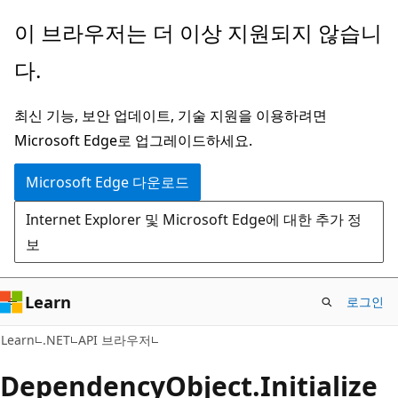
주
페
이 브라우저는 더 이상 지원되지 않습니
요
이
다.
콘
지
텐
내
최신 기능, 보안 업데이트, 기술 지원을 이용하려면
츠
탐
Microsoft Edge로 업그레이드하세요.
로
색
건
으
Microsoft Edge 다운로드
너
로
Internet Explorer 및 Microsoft Edge에 대한 추가 정
뛰
건
보
기
너
뛰
기
Learn
로그인
C#
Learn
.NET
API 브라우저
Dependency
Object.
Initialize