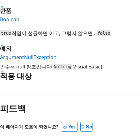
반품
Boolean
작업이 성공하면 이고, 그렇지 않으면 .
true
false
예외
ArgumentNullException
인수는 null 참조입니다(
Visual Basic).
Nothing
적용 대상
읽
기
피드백
모
드
사
이 페이지가 도움이 되었나요?
Yes
No
용