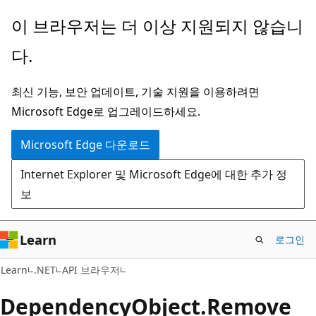
주
페
이 브라우저는 더 이상 지원되지 않습니
요
이
다.
콘
지
텐
내
최신 기능, 보안 업데이트, 기술 지원을 이용하려면
츠
탐
Microsoft Edge로 업그레이드하세요.
로
색
건
으
Microsoft Edge 다운로드
너
로
Internet Explorer 및 Microsoft Edge에 대한 추가 정
뛰
건
보
기
너
뛰
기
Learn
로그인
C#
Learn
.NET
API 브라우저
Dependency
Object.
Remove