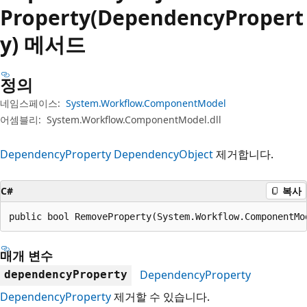
Property(DependencyPropert
y) 메서드
정의
네임스페이스:
System.Workflow.ComponentModel
어셈블리:
System.Workflow.ComponentModel.dll
DependencyProperty
DependencyObject
제거합니다.
C#
복사
public bool RemoveProperty(System.Workflow.ComponentMo
매개 변수
DependencyProperty
dependencyProperty
DependencyProperty
제거할 수 있습니다.