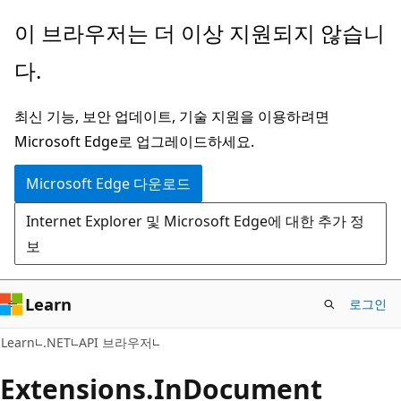
주
페
이 브라우저는 더 이상 지원되지 않습니
요
이
다.
콘
지
텐
내
최신 기능, 보안 업데이트, 기술 지원을 이용하려면
츠
탐
Microsoft Edge로 업그레이드하세요.
로
색
건
으
Microsoft Edge 다운로드
너
로
Internet Explorer 및 Microsoft Edge에 대한 추가 정
뛰
건
보
기
너
뛰
기
Learn
로그인
C#
Learn
.NET
API 브라우저
Extensions.
In
Document