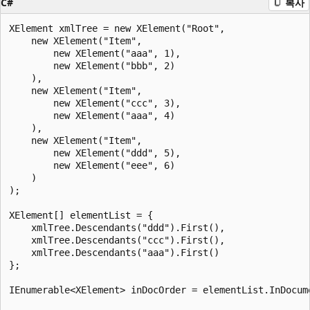
C#
복사
XElement xmlTree = new XElement("Root",

    new XElement("Item",

        new XElement("aaa", 1),

        new XElement("bbb", 2)

    ),

    new XElement("Item",

        new XElement("ccc", 3),

        new XElement("aaa", 4)

    ),

    new XElement("Item",

        new XElement("ddd", 5),

        new XElement("eee", 6)

    )

);

XElement[] elementList = {

    xmlTree.Descendants("ddd").First(),

    xmlTree.Descendants("ccc").First(),

    xmlTree.Descendants("aaa").First()

};

IEnumerable<XElement> inDocOrder = elementList.InDocume